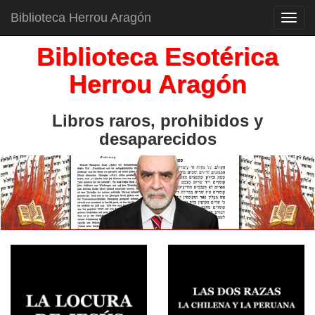
Biblioteca Herrou Aragón
Toggl
navig
Biblioteca Esotérica
Herrou Aragón
Libros raros, prohibidos y
desaparecidos