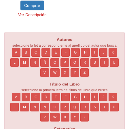
Comprar
Ver Descripción
Autores
seleccione la letra correspondiente al apellido del autor que busca
A
B
C
D
E
F
G
H
I
J
K
L
M
N
Ñ
O
P
Q
R
S
T
U
V
W
X
Y
Z
Título del Libro
seleccione la primera letra del título del libro que busca
A
B
C
D
E
F
G
H
I
J
K
L
M
N
Ñ
O
P
Q
R
S
T
U
V
W
X
Y
Z
Categorías