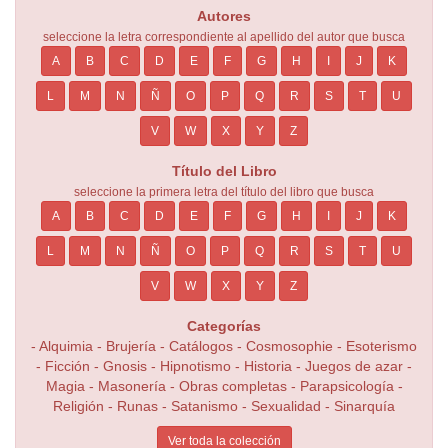
Autores
seleccione la letra correspondiente al apellido del autor que busca
A
B
C
D
E
F
G
H
I
J
K
L
M
N
Ñ
O
P
Q
R
S
T
U
V
W
X
Y
Z
Título del Libro
seleccione la primera letra del título del libro que busca
A
B
C
D
E
F
G
H
I
J
K
L
M
N
Ñ
O
P
Q
R
S
T
U
V
W
X
Y
Z
Categorías
-
Alquimia
-
Brujería
-
Catálogos
-
Cosmosophie
-
Esoterismo
-
Ficción
-
Gnosis
-
Hipnotismo
-
Historia
-
Juegos de azar
-
Magia
-
Masonería
-
Obras completas
-
Parapsicología
-
Religión
-
Runas
-
Satanismo
-
Sexualidad
-
Sinarquía
Ver toda la colección