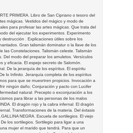
na persona sin causarle daño alguno. Para hacer caer el pelo a una persona. Para manejar el hierro hecho ascua. Para ver en sueño lo que habrá de suceder a la persona que haga el experimento. Para vivir mucho tiempo sin comer. Para hacer incombustibles los objetos. Para hacer el elixir universal. Para fabricar «Agua de Sol» con lo cual se obtienen honores y riquezas. Candela mágica. Cualidades del gallo. Virtudes dell laurel. Lichnomancia. LOS SECRETOS DE LA REINA CLEOPATRA. Recetas y pomadas. Para que una mujer conserve su belleza. Para conservar la piel fina y agradable al tacto. Manera de blanquear el cutis. Infusión para la piel. Preparación para extirpar las erupciones de la piel. Pomada contra las arrugas. Contra la inflamación y congestión rojiza de los párpados. Para el embellecimiento de los ojos. Para hacer desaparecer las bolsas que se forman debajo de los ojos. Para hacer desaparecer del rostro las marcas que dejan las viruelas. Para el reuma. Para las inflamaciones. Otra fórmula para el reuma. Para las quemaduras. Receta contra las verrugas. Otra para lograr tenerlas. Para quitar las pecas. Receta depilatoria. Virtudes medicinales de las piedras preciosas. Topacio. Granate. Jacinto. Lápiz nephriticus. Rubí. Esmeralda. Záfiro. Lapislazul. Ambar. CUARTA PARTE. LOS ADMIRABLES SECBETOS DE ALBERTO EL GRANDE. Admirables y maravillosos secretos de la Naturaleza. De la generación del hombre. De las diferencias generales que distinguen los dos sexos. Diferencias generales que distinguen los dos sexos. Influencia de las potencias celestes sobre la generación. De las influencias de los planetas; de la manera cómo obran en el cuerpo, y de cómo se efectúan las dobles generaciones. Cómo se engendran los animales imperfectos. Los efectos admirables del cabello de la mujer. Diversidad de animales y su procedencia. De los monstruos de la naturaleza y cómo se forman, etc. Del flujo periódico al que está sujeto el sexo femenino. De los signos de fecundidad de la mujer. De las causas materiales que contribuyen al desenvolvimiento de los deseos amorosos. Investigaciones sobre las señales de la virginidad en las mujeres. De la influencia de la mujer en la obra de la generación. Cómo se consigue que un ser nazca macho o hembra. En lo qué se explica lo que determina el parecido entre el hijo y sus padres. Efectos de los deseos o de la situación moral de la madre sobre el feto que lleva en el seno. De los errores populares relativos al género de ejercicio que conviene a las mujeres durante su embarazo y especialmente a la cantidad de alimentos que su situación puede requerir. De la virtud de algunas hierbas, piedras, y ciertos animales, con la dominación de los astros y de los planetas y un tratado de las maravillas del mundo, etc. De la virtud de ciertas piedras, etc. De las virtudes de ciertos animales. Dominación de los astros y de los planetas. Dominación de los mismos en las hora