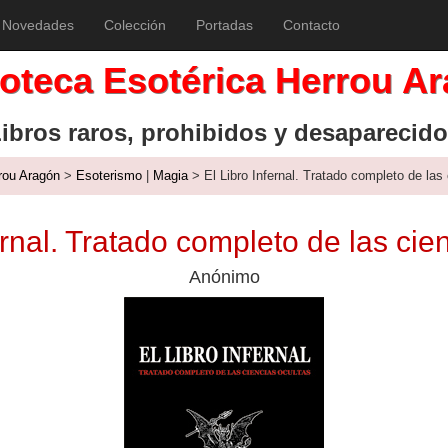
Novedades
Colección
Portadas
Contacto
ioteca Esotérica Herrou A
ibros raros, prohibidos y desaparecid
rrou Aragón
>
Esoterismo
|
Magia
> El Libro Infernal. Tratado completo de las
ernal. Tratado completo de las cie
Anónimo