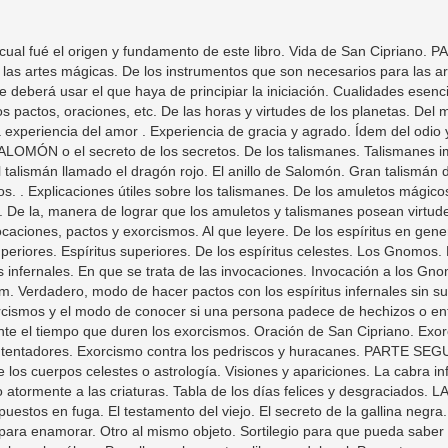
ías felices y desgraciados. LA GALLINA NEGRA. Escuela de sortilegios. El viejo de las pirámides o el anillo del amor. Los bandidos puestos en fuga. El testamento del viejo. El secreto de la gallina negra. De los sortilegios. Sortilegio para ligar a una persona. Otro sortilegio al mismo objeto. Sortilegio para enamorar. Otro al mismo objeto. Sortilegio para que pueda saber una mujer el marido que tendrá. Para que un hombre vea la esposa que tendrá. Sortilegio para aplacar la cólera. Para llamar la suerte y librarse del mal. Para atraer a una persona que se desvíe. Suerte del gato negro. Sahumerio maravilloso contra maleficios. Sortilegio de la piedra imán. Para quitar los flujos de sangre, los flujos blancos y los dolores de la matriz. Filtro contra el amor. Filtro mágico para obtener los favores de una mujer. Oración para librarse de ir soldado. Oración para preservarse de los males espíritus. Sortilegio de la sal. Oración para ganar al juego de la lotería. Modo especial para ligar a un hombre. Receta para obligar a un marido a ser fiel. Receta para obligar a las mozas solteras y a las señoras casadas para que digan todo lo que harían, tendrían intención de hacer o han hecho. Receta para ser feliz en las cosas que se emprendan. Receta para hacerse amar por las mujeres. Receta para hacerse amar por los hombres. Para tener sueños felices. Para hacer danzar a una mujer desnuda. Para saber si una mujer es infiel. Para impedir que una mujer sea infiel. Para que una mujer sea amada por un hombre a quien ella quiere. Oración para preservarse del rayo. Receta para ganar al juego. Magia del huevo en la noche de San Juan. Receta para ligar enamorados. Para curar el reuma. Modo especial de producir hechizo sobre los perros. EL GRAN GRIMORIO o el pacto de la sangre. Modo dd prepararse para el pacto de la sangre. Pacto de sangre. Contiene la verdadera composición de la varita mágica, llamada también férula fulminante. Del modo de servirse de la varita mágica y de la férula fulminante. Campañas de Lucifer. Artes diabólicas que puede poner en juego para tentar y dominar a las personas. Vértigo y fascinación. Candela mágica, descubrir encantamientos. PARTE TERCERA. Magia caldea y egipcia. FILTROS, ENCANTAMIENTOS, HECHICERÍAS Y SORTILEGIOS. Encantamientos producidos por las virtudes y cualidades de los sapos. Hechizo del sapo con los ojos cosidos. Palabras que se dicen al sapo después de tener los ojos cosidos. Hechizo de sapo que tenga la boca cosida. Hechicería del sapo para hacerse amar contra la voluntad de las personas y para hacer casamientos. Para hacer y deshacer un mal hechizo. Para hacer que un hombre no guste sino de su mujer o de la mujer con quien vive, o viceversa. Receta para apresurar casamientos. Para curar el mal de ojo. Para conseguir a una mujer. Recetas para que el hombre se rinda a los deseos de las mujeres. Contra el amor. Contra filtros. Encantamientos producidos por la semilla del helecho y sus propiedades. Palabras que todos deben de decir mirando fijamente a la semilla del helecho. Explicación de las virtudes y maravillas de que está dotada la semilla del helecho. Para obtener la protección del demonio sin hacer ningún pacto con él. Magia de las habas. Magia con un hueso de cabeza de un gato. Otro encanto por virtud de gatos negros. Para vengarse de persona y hacerlo mal. Manera de obtener dos diablillos con los ojos de un gato negro. Hechizos por medio de un murciélago. Para hacerse amar. Otra fórmula para lo propio. Hechizo que puede hacerse con malvas cogidas en un cementerio o en el atrio de una iglesia. Explicación necesaria. HECHIZOS Y SORTILEGIOS. Para obtener una juventud perpetua. Agua gloriosa para la preparación del oro potable. Oro potable. Unciones mágicas. Para curar la ictericia. Para obtener los favores de una mujer. Para evitar el mal de ojo. Para curar el mal caduco. Para quitar la potencia a un hombre. Para aplacar los deseos sensuales. Para infundir valor al hombre más cobarde. Para dominar a las personas. Para que una mujer estéril fecunde. Para enloquecer a una persona. Para adormecer a u