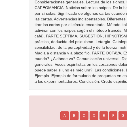
A
B
C
D
E
F
G