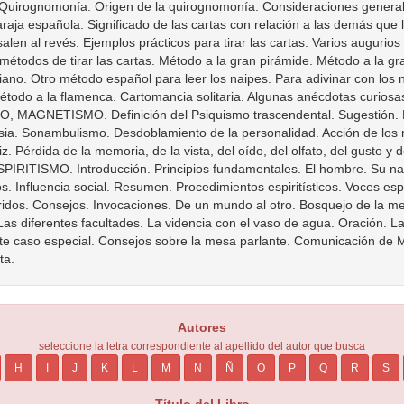
Autores
seleccione la letra correspondiente al apellido del autor que busca
H
I
J
K
L
M
N
Ñ
O
P
Q
R
S