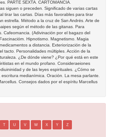
T
U
V
W
X
Y
Z