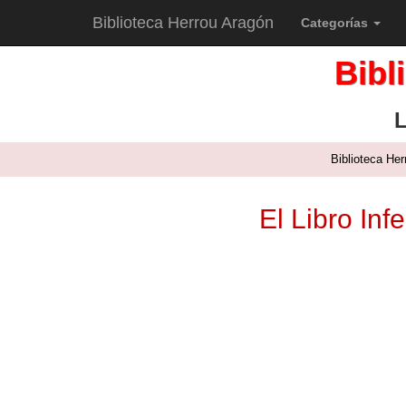
Biblioteca Herrou Aragón
Categorías
Bibl
L
Biblioteca He
El Libro Inf