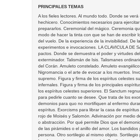
PRINCIPALES TEMAS
A los fieles lectores. Al mundo todo. Donde se verá cual fué el origen y fundamento de este libro. Vida de San Cipriano. PARTE PRIMERA. Libro de San Cipriano o tesoro del hechicero. Conocimientos necesarios para ejercitar las artes mágicas. De los instrumentos que son necesarios para las artes mágicas. Vestidos del mágico y modo de prepararlos. Ceremonial del mágico. Ceremonia que deberá usar el que haya de principiar la iniciación. Cualidades esenciales para profesar las artes mágicas. Que trata del modo de hacer la tinta con que se han de escribir los pactos, oraciones, etc. De las horas y virtudes de los planetas. Del modo del ejecutar los experimentos. Experimento del vuelo. De la experiencia de la invisibilidad. De la experiencia del amor . Experiencia de gracia y agrado. Ídem del odio y destrucción . Explicaciones útiles sobre los experimentos e invocaciones. LA CLAVICULA DE SALOMÓN o el secreto de los secretos. De los talismanes. Talismanes imantados. Gran talismán dominatur o la llave de los pactos. Donde se demuestra el poder y virtudes del talismán llamado el dragón rojo. El anillo de Salomón. Gran talismán de las Constelaciones. Talismán celeste. Talismán exterminador. Talismán de Isis. Talismanes ordinarios. . Explicaciones útiles sobre los talismanes. De los amuletos mágicos. Del modo del preparar los amuletos. Versículos del Corán. Amuleto constelado. Amuleto evangélico. De la, manera de lograr que los amuletos y talismanes posean virtudes y eficacia. El espejo secreto de Salomón. Nigromancia o el arte de evocar a los muertos. Invocaciones, pactos y exorcismos. Al que leyere. De los espíritus en general. De la jerarquía de los espíritus. El espíritu supremo. Figura y firma de los espíritus celestes superiores. Espíritus superiores. De los espíritus celestes. Los Gnomos. De lo Infinito. Jerarquía completa de los espíritus infernales. Figura y firma de los principales espíritus infernales. En que se trata de las invocaciones. Invocación a los Gnomos para que se muesrtren propicios. Invocación a los espíritus celestes superiores. El Sanctum regnum. Verdadero, modo de hacer pactos con los espíritus infernales sin sufrir ningún daño; Conjuración y pacto con Lucifer para pedirle cuanto se desee. Que trata de los exorcismos y el modo de conocer si una persona padece de hechizos o enfermedad natural. Precepto o exconjuración a los demonios para quo no mortifiquen al enfermo durante el tiempo que duren los exorcismos. Oración de San Cipriano. Exorcismos para librar a las personas de los malos espíritus. Exorcisms para librar la casa de espíritus tentadores. Exorcismo contra los pedriscos y huracanes. PARTE SEGUNDA. El dragón rojo y la cabra infernal. El dragón rojo de Moisés y Salomón. Adivinación por medio de los cuerpos celestes o astrología. Visiones y apariciones. La cabra infernal. Transformaciones de la materia. Del éxtasis o abstracción. Por qué permite Dios que el demonio atormente a las criaturas. Tabla de los d