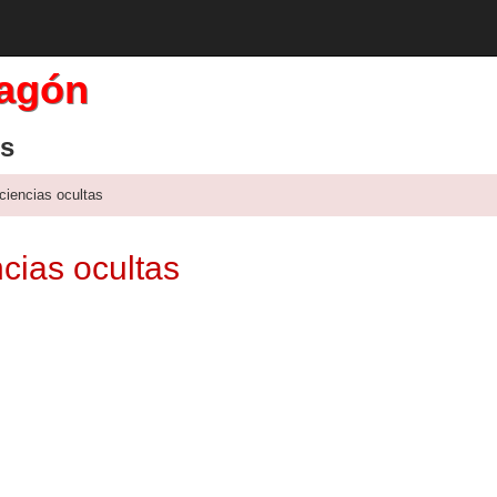
ragón
os
 ciencias ocultas
ncias ocultas