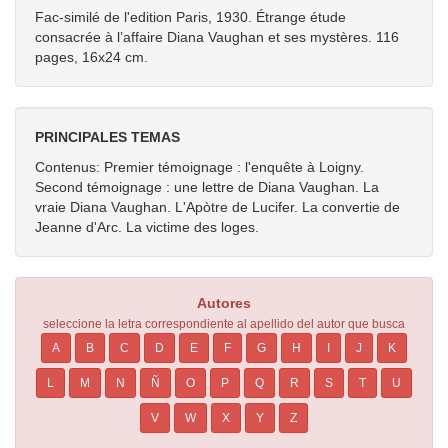
Fac-similé de l'edition Paris, 1930. Étrange étude
consacrée à l’affaire Diana Vaughan et ses mystères. 116
pages, 16x24 cm.
PRINCIPALES TEMAS
Contenus: Premier témoignage : l'enquête à Loigny.
Second témoignage : une lettre de Diana Vaughan. La
vraie Diana Vaughan. L'Apòtre de Lucifer. La convertie de
Jeanne d'Arc. La victime des loges.
Autores
seleccione la letra correspondiente al apellido del autor que busca
A
B
C
D
E
F
G
H
I
J
K
L
M
N
Ñ
O
P
Q
R
S
T
U
V
W
X
Y
Z